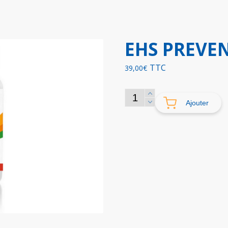
EHS PREVE
TTC
39,00
€
quantité
Ajouter
de
EHS
PREVENT