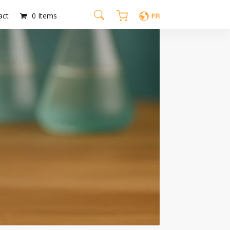
act
0 Items