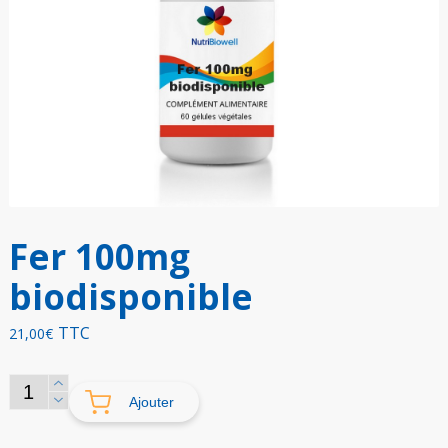
Fer 100mg
biodisponible
TTC
21,00
€
quantité
Ajouter
de
Fer