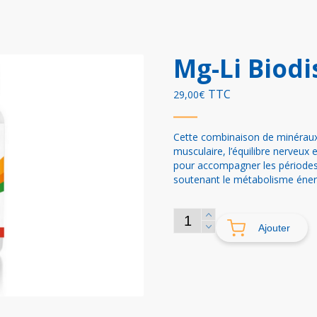
Mg-Li Biodi
TTC
29,00
€
Cette combinaison de minéraux 
musculaire, l’équilibre nerveux 
pour accompagner les périodes
soutenant le métabolisme éner
quantité
Ajouter
de
Mg-
Li
Biodisponible