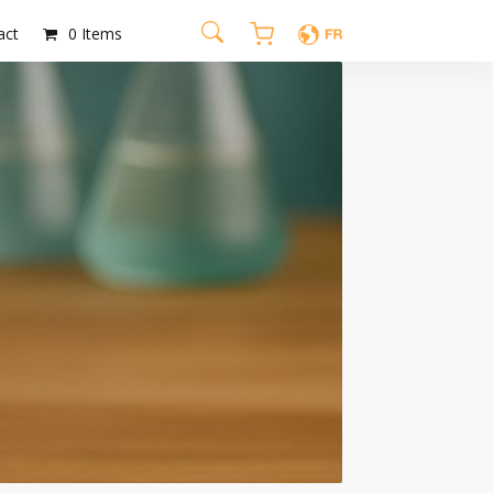
act
0 Items