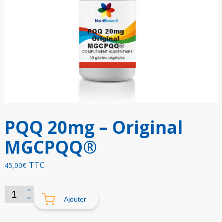
PQQ 20mg – Original
MGCPQQ®
TTC
45,00
€
quantité
Ajouter
de
PQQ